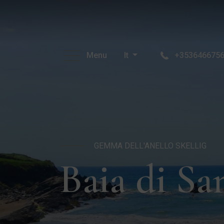
Menu
It
+353646675
GEMMA DELL'ANELLO SKELLIG
Baia di Sa