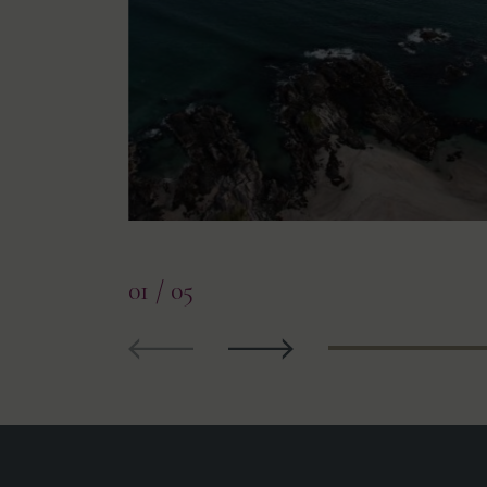
01
/ 05
Precedente
Prossimo