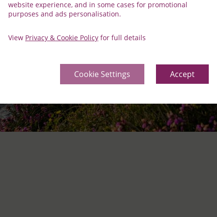
website experience, and in some cases for promotional
purposes and ads personalisation.
View
Privacy & Cookie Policy
for full details
Cookie Settings
Accept