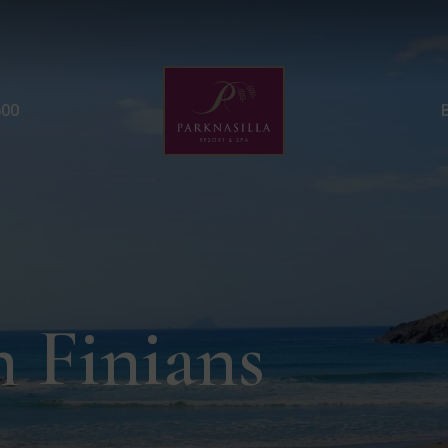
St Finians Bay | Belle s
600
n Finians