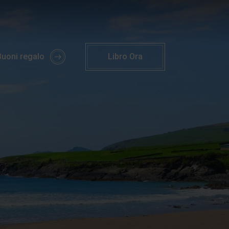
piagge di Kerry | Parknasilla Hotel
Buoni regalo
Libro
Ora