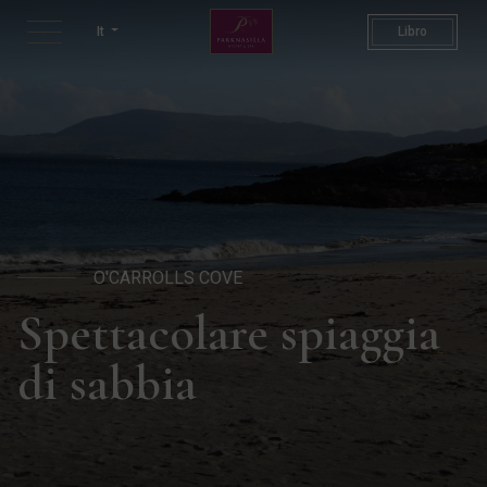
O'Carrolls Cove | Spiagge a 
It
Libro
O'CARROLLS COVE
Spettacolare spiaggia
di sabbia