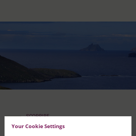
SCOPRIRE
Your Cookie Settings
Spiagge vicine