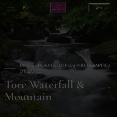
Chute d'eau de Tora | Attract
Fr
Livre
UN DES ENDROITS LES PLUS PHOTOGRAPHIÉS
D'IRLANDE
Torc Waterfall &
Mountain