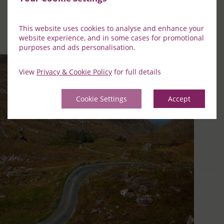
Découvrez les points forts de l'une des villes les plus
This website uses cookies to analyse and enhance your
pittoresques du magnifique Sud-Ouest du pays.
website experience, and in some cases for promotional
purposes and ads personalisation.
View
Privacy & Cookie Policy
for full details
Cookie Settings
Accept
Précédent
Suiv