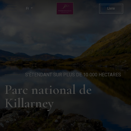
Killarney National Park | Top
Fr
Livre
S'ÉTENDANT SUR PLUS DE 10 000 HECTARES
Parc national de
Killarney