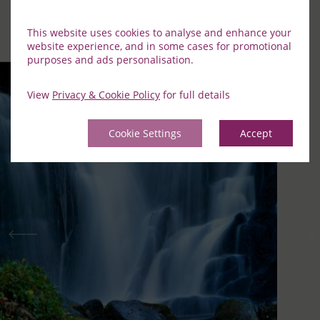
Découvrez les points forts de l'une des villes les plus
pittoresques du magnifique Sud-Ouest du pays.
This website uses cookies to analyse and enhance your
website experience, and in some cases for promotional
purposes and ads personalisation.
View
Privacy & Cookie Policy
for full details
Cookie Settings
Accept
Précédent
Suiv