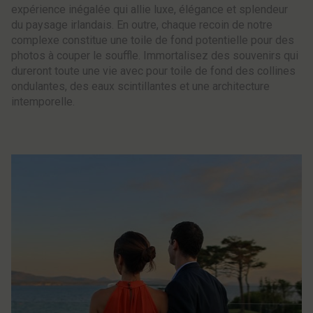
expérience inégalée qui allie luxe, élégance et splendeur
du paysage irlandais. En outre, chaque recoin de notre
complexe constitue une toile de fond potentielle pour des
photos à couper le souffle. Immortalisez des souvenirs qui
dureront toute une vie avec pour toile de fond des collines
ondulantes, des eaux scintillantes et une architecture
intemporelle.