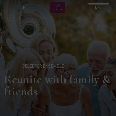
Célébration familiale - Locat
Fr
Livre
CÉLÉBRER ENSEMBLE
Reunite with family &
friends