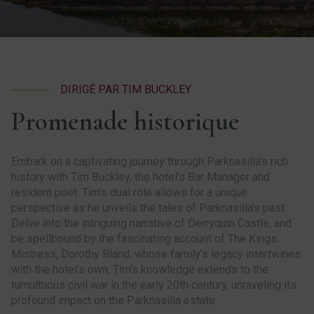
DIRIGÉ PAR TIM BUCKLEY
Promenade historique
Embark on a captivating journey through Parknasilla’s rich
history with Tim Buckley, the hotel’s Bar Manager and
resident poet. Tim’s dual role allows for a unique
perspective as he unveils the tales of Parknasilla’s past.
Delve into the intriguing narrative of Derryquin Castle, and
be spellbound by the fascinating account of The Kings
Mistress, Dorothy Bland, whose family’s legacy intertwines
with the hotel’s own. Tim’s knowledge extends to the
tumultuous civil war in the early 20th century, unraveling its
profound impact on the Parknasilla estate.