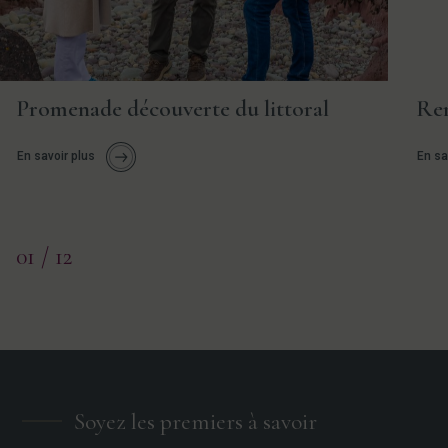
Promenade découverte du littoral
Ren
En savoir plus
En sa
01
/ 12
Soyez les premiers à savoir