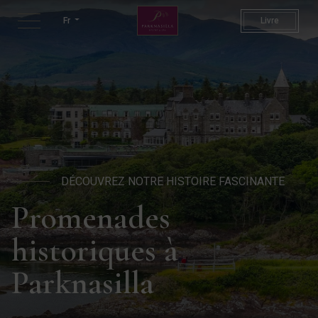
Marche de l'Histoire | Activi
Fr
Livre
DÉCOUVREZ NOTRE HISTOIRE FASCINANTE
Promenades
historiques à
Parknasilla