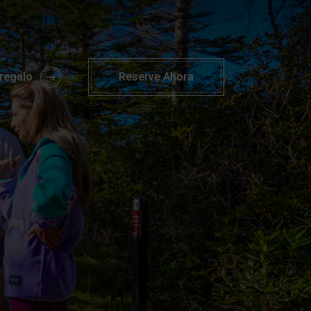
 Activities | Parknasilla Hotel
 regalo
Reserve
Ahora