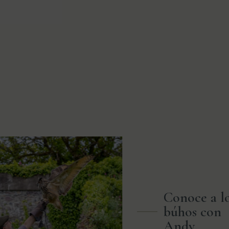
Conoce a l
búhos con
Andy