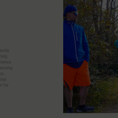
silla
ning
rience
mersing
pe,
ntal
r for