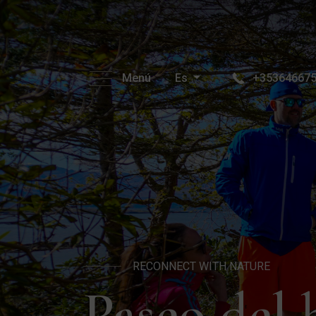
Menú
Es
+35364667
RECONNECT WITH NATURE
Paseo del 