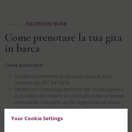
ESCURSIONI IN RIB
Come prenotare la tua gita
in barca
Come prenotare:
Contatta direttamente la tua guida esperta: Noel
Donnelly allo 087 9474616
Parlate con il concierge dell'hotel che vi consiglierà e
vi assisterà nel rendere la vostra gita in barca davvero
memorabile. Possiamo anche organizzare un picnic
appena preparato da portare con voi.
Your Cookie Settings