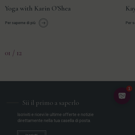
Yoga with Karin O'Shea
Kay
Per saperne di più
Per s
01
/ 12
Sii il primo a saperlo
Iscriviti e ricevi le ultime offerte e notizie
direttamente nella tua casella di posta.