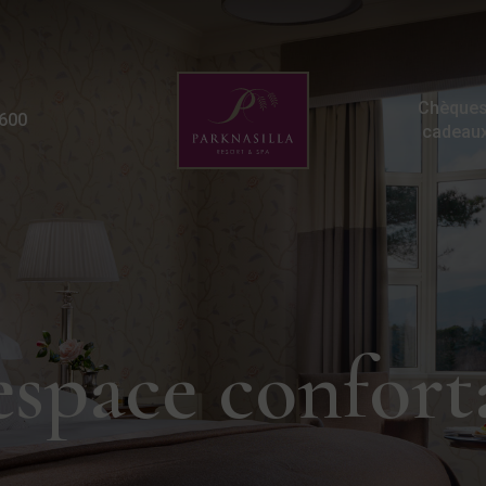
Chambre familiale | Hôt
Chèques
600
cadeau
espace confort