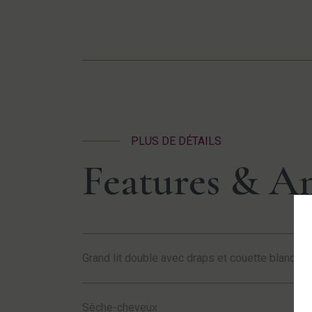
PLUS DE DÉTAILS
Features & A
Grand lit double avec draps et couette blancs é
Sèche-cheveux