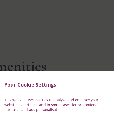
menities
Your Cookie Settings
clatants
Salle de bain attenante avec 
This website uses cookies to analyse and enhance your
website experience, and in some cases for promotional
purposes and ads personalisation.
Sélection de serviettes douc