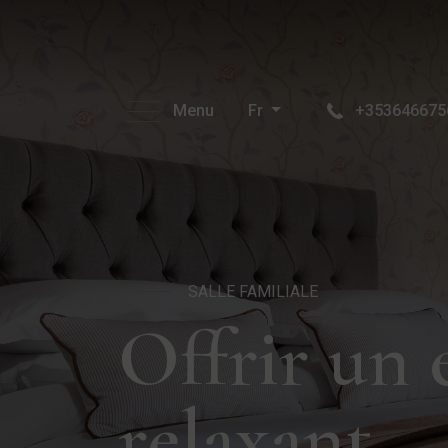
Menu
Fr
+353646675
SALLE FAMILIALE
Offrir un 
relaxant