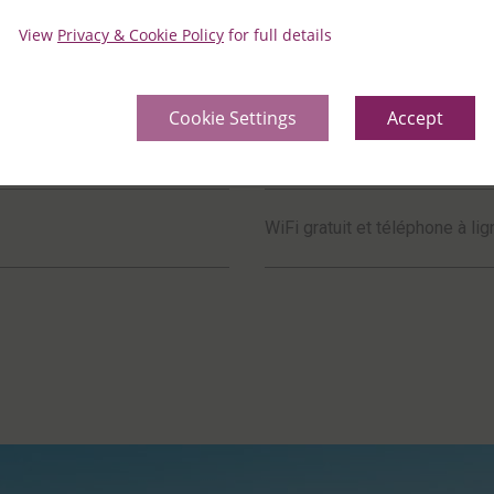
View
Privacy & Cookie Policy
for full details
demande.
Produits de bain de luxe gratu
Cookie Settings
Accept
définition de 32 pouces
Installations pour faire du thé
WiFi gratuit et téléphone à lig