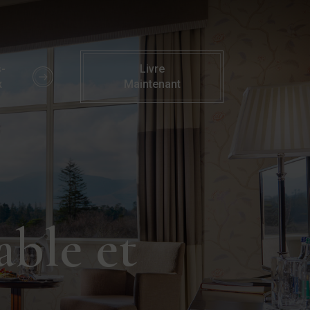
els familiaux Kerry | 4* Parknasilla Resort
-
Livre
x
Maintenant
able et