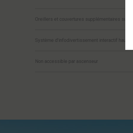
Oreillers et couvertures supplémentaires sur 
Système d'infodivertissement interactif haute 
Non accessible par ascenseur