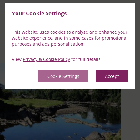
DÉCOUVREZ
Your Cookie Settings
South Kerry
This website uses cookies to analyse and enhance your
website experience, and in some cases for promotional
Découvrez le meilleur du Kerry du Sud en explorant
purposes and ads personalisation.
certains des points forts de la région.
View
Privacy & Cookie Policy
for full details
Cookie Settings
Accept