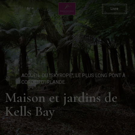
Kells Bay House & Gardens K
Fr
Livre
ACCUEIL DU "SKYROPE", LE PLUS LONG PONT À
CORDES D'IRLANDE.
Maison et jardins de
Kells Bay