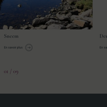
Précédent
Suiv
Sneem
Der
En savoir plus
En sa
01
/ 09