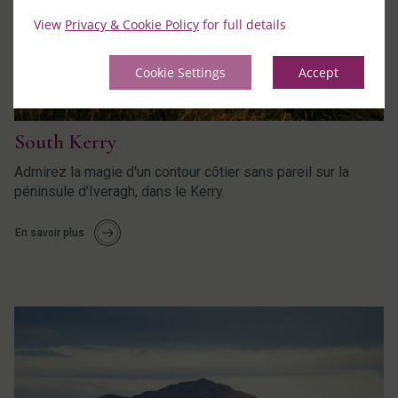
View
Privacy & Cookie Policy
for full details
Cookie Settings
Accept
South Kerry
Admirez la magie d'un contour côtier sans pareil sur la
péninsule d'Iveragh, dans le Kerry.
En savoir plus