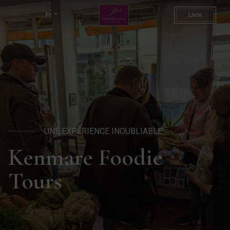
Kenmare Foodie Tours | 4* P
Fr
Livre
UNE EXPÉRIENCE INOUBLIABLE
Kenmare Foodie
Tours