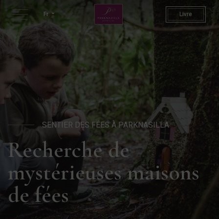
Fairy Trail | Fun Things To D
Fr
Livre
SENTIER DES FÉES À PARKNASILLA
Recherche de
mystérieuses maisons
de fées