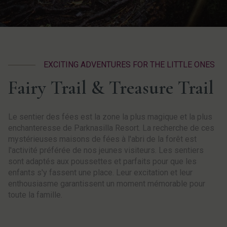
EXCITING ADVENTURES FOR THE LITTLE ONES
Fairy Trail & Treasure Trail
Le sentier des fées est la zone la plus magique et la plus
enchanteresse de Parknasilla Resort. La recherche de ces
mystérieuses maisons de fées à l'abri de la forêt est
l'activité préférée de nos jeunes visiteurs. Les sentiers
sont adaptés aux poussettes et parfaits pour que les
enfants s'y fassent une place. Leur excitation et leur
enthousiasme garantissent un moment mémorable pour
toute la famille.