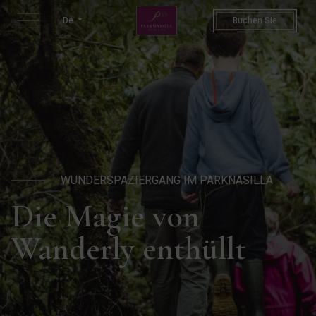
Wonder Walk | Magical Wande
De
Buchen Sie
WUNDERSPAZIERGANG IM PARKNASILLA
Die Magie von
Wanderly enthüllt